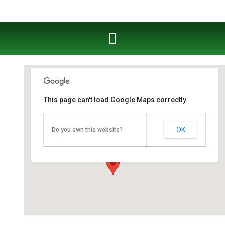
This page can't load Google Maps correctly.
Fahrschule West Cottbus
OK
Do you own this website?
Berliner Straße 53 - Cottbus
Veranstaltungen