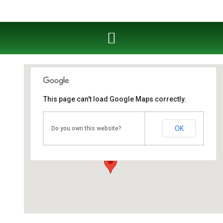
This page can't load Google Maps correctly.
Fahrschule West Cottbus
OK
Do you own this website?
Berliner Straße 53 - Cottbus
Veranstaltungen