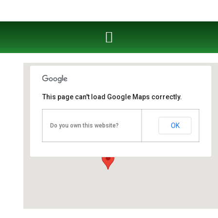
This page can't load Google Maps correctly.
Fahrschule West Cottbus
OK
Do you own this website?
Berliner Straße 53 - Cottbus
Veranstaltungen