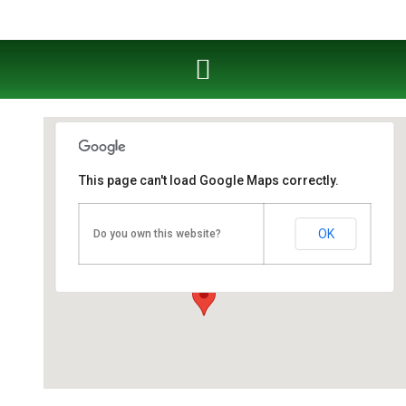
This page can't load Google Maps correctly.
Fahrschule West Cottbus
OK
Do you own this website?
Berliner Straße 53 - Cottbus
Veranstaltungen