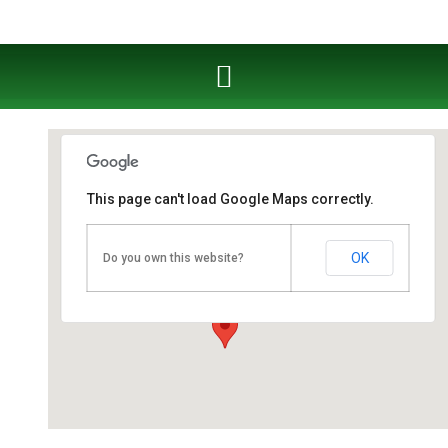
This page can't load Google Maps correctly.
Fahrschule West Cottbus
OK
Do you own this website?
Berliner Straße 53 - Cottbus
Veranstaltungen