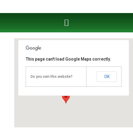
This page can't load Google Maps correctly.
Fahrschule West Cottbus
OK
Do you own this website?
Berliner Straße 53 - Cottbus
Veranstaltungen