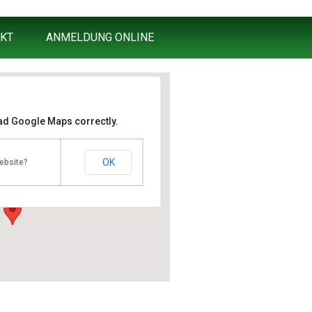
KT
ANMELDUNG ONLINE
oad Google Maps correctly.
West Cottbus
OK
ebsite?
e 53 - Cottbus
en