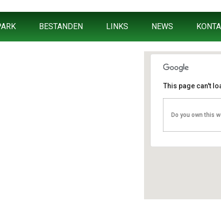
PARK
BESTANDEN
LINKS
NEWS
KONTA
This page can't l
Fahrschule 
Do you own this w
Berliner Straß
Veranstaltung