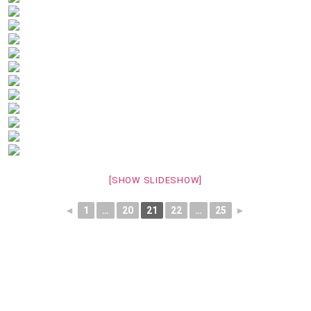
[SHOW SLIDESHOW]
◄
1
…
20
21
22
…
25
►